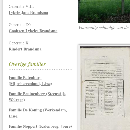
Generatie VIII:
Lykele Jans Brandsma
Generatie IX:
Voormalig schooltje van de
Gooitzen Lykeles Brandsma
Generatie X:
Rindert Brandsma
Overige families
Familie Batenburg
(Mijnsheerenland, Lisse)
Familie Bruinenberg (Steenwijk,
Wolvega)
Familie De Koning (Werkendam,
Lisse)
Familie Noppert (Kalenberg, Joure)