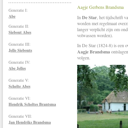
Aagje Gerbens Brandsma
Generatie I:
Abe
De Star
In
, het tijdschrift 
worden met regelmaat overz
Generatie II:
langer verplicht zijn om ond
Siebout Abes
volwassen worden).
Generatie III:
In De Star (1824-8) is een 
Jelle Siebouts
Aagje Brandsma
ontslagen
volgen.
Generatie IV:
Abe Jelles
Generatie V:
Schelte Abes
Generatie VI:
Hendrik Scheltes Brantsma
Generatie VII:
Jan Hendriks
Brandsma