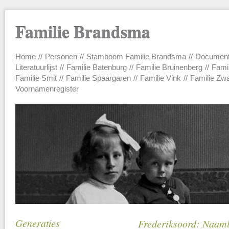
Familie Brandsma
Home
Personen
Stamboom Familie Brandsma
Documen
Main menu
Literatuurlijst
Familie Batenburg
Familie Bruinenberg
Fami
Familie Smit
Familie Spaargaren
Familie Vink
Familie Zw
Voornamenregister
Generaties
Frederiksoord: Naamli