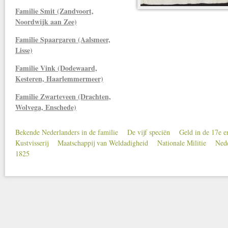
Familie Smit (Zandvoort,
Noordwijk aan Zee)
Familie Spaargaren (Aalsmeer,
Lisse)
Familie Vink (Dodewaard,
Kesteren, Haarlemmermeer)
Familie Zwarteveen (Drachten,
Wolvega, Enschede)
Bekende Nederlanders in de familie
De vijf speciën
Geld in de 17e 
Secondary menu
Kustvisserij
Maatschappij van Weldadigheid
Nationale Militie
Nede
1825