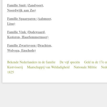
Familie Smit (Zandvoort,
Noordwijk aan Zee)
Familie Spaargaren (Aalsmeer,
Lisse)
Familie Vink (Dodewaard,
Kesteren, Haarlemmermeer)
Familie Zwarteveen (Drachten,
Wolvega, Enschede)
Bekende Nederlanders in de familie
De vijf speciën
Geld in de 17e 
Secondary menu
Kustvisserij
Maatschappij van Weldadigheid
Nationale Militie
Nede
1825