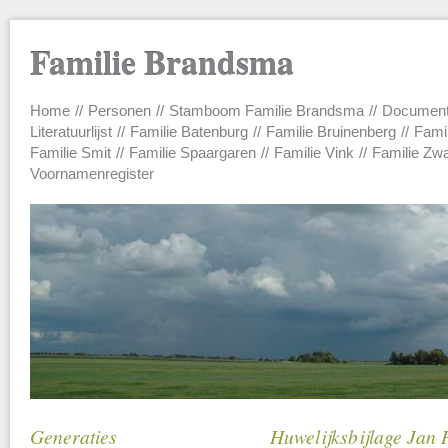
Familie Brandsma
Home
Personen
Stamboom Familie Brandsma
Documen
Main menu
Literatuurlijst
Familie Batenburg
Familie Bruinenberg
Fami
Familie Smit
Familie Spaargaren
Familie Vink
Familie Zw
Voornamenregister
Generaties
Huwelijksbijlage Jan