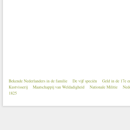
Bekende Nederlanders in de familie
De vijf speciën
Geld in de 17e 
Secondary menu
Kustvisserij
Maatschappij van Weldadigheid
Nationale Militie
Nede
1825