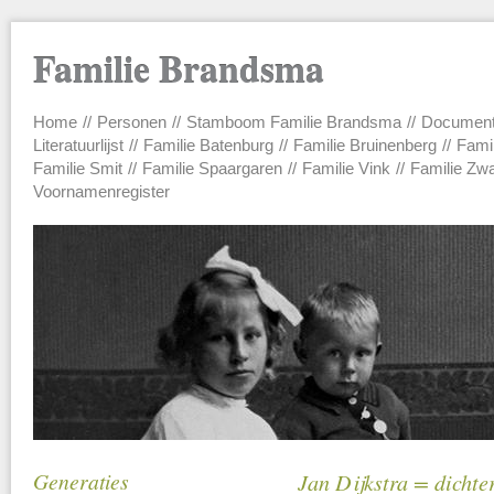
Familie Brandsma
Home
Personen
Stamboom Familie Brandsma
Documen
Main menu
Literatuurlijst
Familie Batenburg
Familie Bruinenberg
Fami
Familie Smit
Familie Spaargaren
Familie Vink
Familie Zw
Voornamenregister
Generaties
Jan Dijkstra = dichte