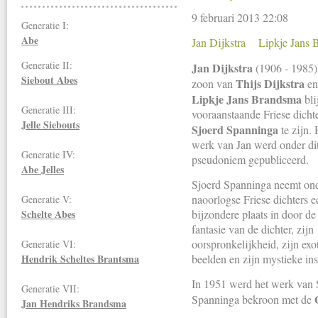
9 februari 2013 22:08
Generatie I:
Abe
Jan Dijkstra
Lipkje Jans 
Generatie II:
Jan Dijkstra
(1906 - 1985)
Siebout Abes
Thijs Dijkstra
zoon van
en
Lipkje Jans Brandsma
bli
Generatie III:
vooraanstaande Friese dicht
Jelle Siebouts
Sjoerd Spanninga
te zijn.
werk van Jan werd onder di
Generatie IV:
pseudoniem gepubliceerd.
Abe Jelles
Sjoerd Spanninga neemt on
naoorlogse Friese dichters e
Generatie V:
Schelte Abes
bijzondere plaats in door de 
fantasie van de dichter, zijn
oorspronkelijkheid, zijn exo
Generatie VI:
Hendrik Scheltes Brantsma
beelden en zijn mystieke ins
In 1951 werd het werk van 
Generatie VII:
Spanninga bekroon met de
Jan Hendriks
Brandsma