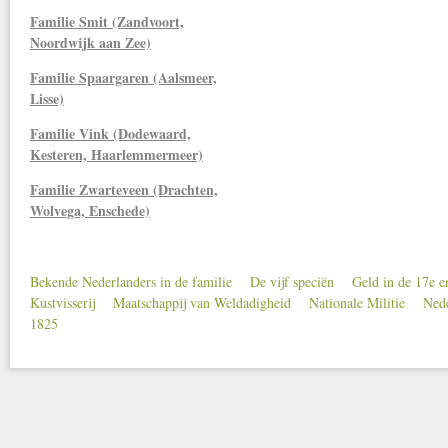
Familie Smit (Zandvoort,
Noordwijk aan Zee)
Familie Spaargaren (Aalsmeer,
Lisse)
Familie Vink (Dodewaard,
Kesteren, Haarlemmermeer)
Familie Zwarteveen (Drachten,
Wolvega, Enschede)
Bekende Nederlanders in de familie
De vijf speciën
Geld in de 17e 
Secondary menu
Kustvisserij
Maatschappij van Weldadigheid
Nationale Militie
Nede
1825