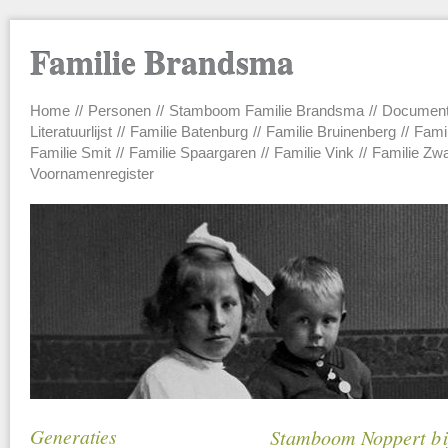
Familie Brandsma
Home
Personen
Stamboom Familie Brandsma
Documen
Main menu
Literatuurlijst
Familie Batenburg
Familie Bruinenberg
Fami
Familie Smit
Familie Spaargaren
Familie Vink
Familie Zw
Voornamenregister
Generaties
Stamboom Noppert bi