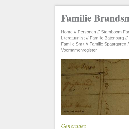
Familie Brands
Home
Personen
Stamboom Fam
Main menu
Literatuurlijst
Familie Batenburg
Familie Smit
Familie Spaargaren
Voornamenregister
Generaties