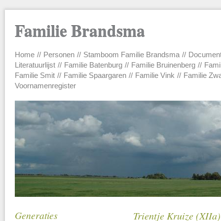
Familie Brandsma
Home
Personen
Stamboom Familie Brandsma
Documen
Main menu
Literatuurlijst
Familie Batenburg
Familie Bruinenberg
Fami
Familie Smit
Familie Spaargaren
Familie Vink
Familie Zw
Voornamenregister
Generaties
Trientje Kruize (XIIa)