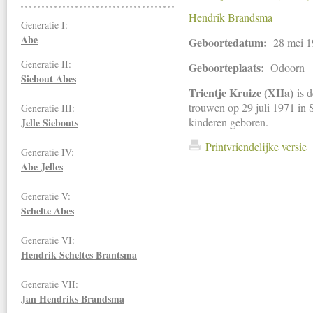
Hendrik Brandsma
Generatie I:
Abe
Geboortedatum:
28 mei 
Generatie II:
Geboorteplaats:
Odoorn
Siebout Abes
Trientje Kruize (XIIa)
is 
trouwen op 29 juli 1971 in 
Generatie III:
kinderen geboren.
Jelle Siebouts
Printvriendelijke versie
Generatie IV:
Abe Jelles
Generatie V:
Schelte Abes
Generatie VI:
Hendrik Scheltes Brantsma
Generatie VII:
Jan Hendriks
Brandsma