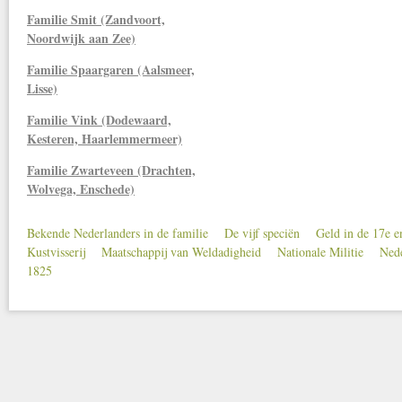
Familie Smit (Zandvoort,
Noordwijk aan Zee)
Familie Spaargaren (Aalsmeer,
Lisse)
Familie Vink (Dodewaard,
Kesteren, Haarlemmermeer)
Familie Zwarteveen (Drachten,
Wolvega, Enschede)
Bekende Nederlanders in de familie
De vijf speciën
Geld in de 17e 
Secondary menu
Kustvisserij
Maatschappij van Weldadigheid
Nationale Militie
Nede
1825