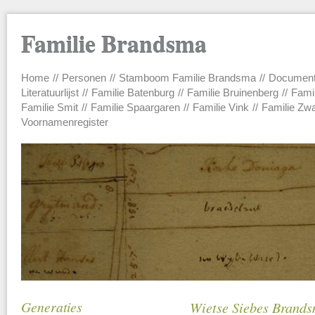
Familie Brandsma
Home
Personen
Stamboom Familie Brandsma
Documen
Main menu
Literatuurlijst
Familie Batenburg
Familie Bruinenberg
Fami
Familie Smit
Familie Spaargaren
Familie Vink
Familie Zw
Voornamenregister
Generaties
Wietse Siebes Brands