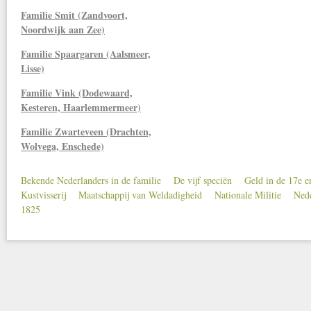
Familie Smit (Zandvoort,
Noordwijk aan Zee)
Familie Spaargaren (Aalsmeer,
Lisse)
Familie Vink (Dodewaard,
Kesteren, Haarlemmermeer)
Familie Zwarteveen (Drachten,
Wolvega, Enschede)
Bekende Nederlanders in de familie
De vijf speciën
Geld in de 17e 
Secondary menu
Kustvisserij
Maatschappij van Weldadigheid
Nationale Militie
Nede
1825