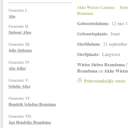
Akke Wietzes Landstra
Sieb
Generatie I:
Brandsma
Abe
Geboortedatum:
12 mei 
Generatie II:
Siebout Abes
Geboorteplaats:
Joure
Sterfdatum:
21 september
Generatie III:
Jelle Siebouts
Sterfplaats:
Langweer
Generatie IV:
Wietse Siebes Brandsma
(
Abe Jelles
Brandsma
Akke Wietze
en
Generatie V:
Printvriendelijke versie
Schelte Abes
Generatie VI:
Hendrik Scheltes Brantsma
Generatie VII:
Jan Hendriks
Brandsma