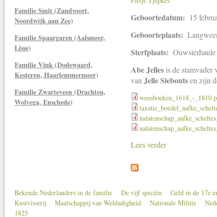
Pietje Tjepkes
Familie Smit (Zandvoort,
Geboortedatum:
15 febru
Noordwijk aan Zee)
Geboorteplaats:
Langwee
Familie Spaargaren (Aalsmeer,
Lisse)
Sterfplaats:
Ouwsterhaule
Familie Vink (Dodewaard,
Abe Jelles
is de stamvader v
Kesteren, Haarlemmermeer)
Jelle Siebouts
van
en zijn 
Familie Zwarteveen (Drachten,
weesboeken_1618_-_1810.p
Wolvega, Enschede)
taxatie_boedel_aafke_schelt
nalatenschap_aafke_scheltes
nalatenschap_aafke_scheltes
Lees verder
Bekende Nederlanders in de familie
De vijf speciën
Geld in de 17e 
Secondary menu
Kustvisserij
Maatschappij van Weldadigheid
Nationale Militie
Nede
1825