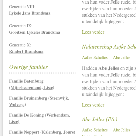
Jelle
van hun vader
ruzie, b
Generatie VIII:
overlijden van hun moeder
Lykele Jans Brandsma
stukken van het Nedergerech
uiteindelijk bijleggen:
Generatie IX:
Lees verder
Gooitzen Lykeles Brandsma
Generatie X:
Nalatenschap Aafke Sche
Rindert Brandsma
Aafke Scheltes
Abe Jelles
Overige families
Abe Jelles
Hadden
en zijn 
Jelle
van hun vader
ruzie, b
Familie Batenburg
overlijden van hun moeder
(Mijnsheerenland, Lisse)
stukken van het Nedergerech
uiteindelijk bijleggen:
Familie Bruinenberg (Steenwijk,
Wolvega)
Lees verder
Familie De Koning (Werkendam,
Abe Jelles (IVc)
Lisse)
Aafke Scheltes
Abe Jelles
Familie Noppert (Kalenberg, Joure)