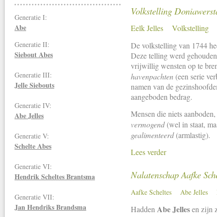
Volkstelling Doniawerst
Generatie I:
Abe
Eelk Jelles
Volkstelling
Generatie II:
De volkstelling van 1744 hee
Siebout Abes
Deze telling werd gehouden
vrijwillig wensten op te bre
Generatie III:
havenpachten
(een serie ver
Jelle Siebouts
namen van de gezinshoofden,
aangeboden bedrag.
Generatie IV:
Mensen die niets aanboden, 
Abe Jelles
vermogend
(wel in staat, ma
gealimenteerd
(armlastig).
Generatie V:
Schelte Abes
Lees verder
Generatie VI:
Nalatenschap Aafke Sche
Hendrik Scheltes Brantsma
Aafke Scheltes
Abe Jelles
Generatie VII:
Jan Hendriks
Brandsma
Abe Jelles
Hadden
en zijn 