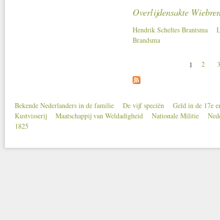
Overlijdensakte Wiebre
Hendrik Scheltes Brantsma
L
Brandsma
1
2
Bekende Nederlanders in de familie
De vijf speciën
Geld in de 17e 
Secondary menu
Kustvisserij
Maatschappij van Weldadigheid
Nationale Militie
Nede
1825