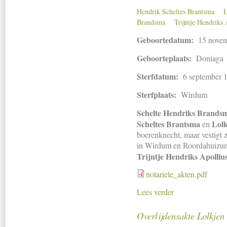
Hendrik Scheltes Brantsma
L
Brandsma
Trijntje Hendriks 
Geboortedatum:
15 nove
Geboorteplaats:
Doniaga
Sterfdatum:
6 september 
Sterfplaats:
Wirdum
Schelte Hendriks Brands
Scheltes Brantsma
Lolk
en
boerenknecht, maar vestigt 
in Wirdum en Roordahuizum
Trijntje Hendriks Apolliu
notariele_akten.pdf
Lees verder
Overlijdensakte Lolkjen