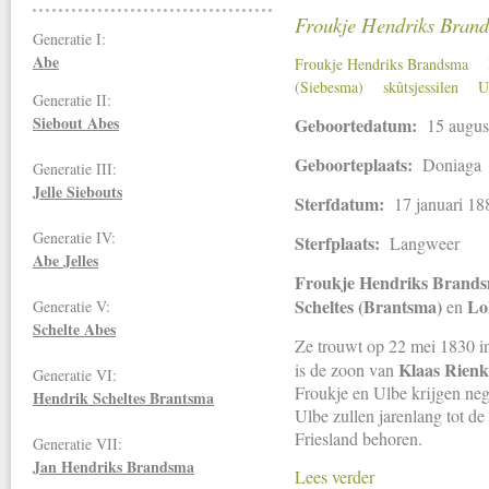
Froukje Hendriks Brand
Generatie I:
Abe
Froukje Hendriks Brandsma
(Siebesma)
skûtsjessilen
U
Generatie II:
Siebout Abes
Geboortedatum:
15 augus
Geboorteplaats:
Doniaga
Generatie III:
Jelle Siebouts
Sterfdatum:
17 januari 18
Generatie IV:
Sterfplaats:
Langweer
Abe Jelles
Froukje Hendriks Brand
Scheltes (Brantsma)
Lo
en
Generatie V:
Schelte Abes
Ze trouwt op 22 mei 1830 
Klaas Rien
is de zoon van
Generatie VI:
Froukje en Ulbe krijgen ne
Hendrik Scheltes Brantsma
Ulbe zullen jarenlang tot d
Friesland behoren.
Generatie VII:
Jan Hendriks
Brandsma
Lees verder