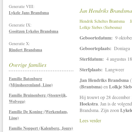
Generatie VIII:
Jan Hendriks Brandsma
Lykele Jans Brandsma
Hendrik Scheltes Brantsma
J
Generatie IX:
Lolkje Siebes (Siebesma)
Gooitzen Lykeles Brandsma
Geboortedatum:
9 oktobe
Generatie X:
Geboorteplaats:
Doniaga
Rindert Brandsma
Sterfdatum:
4 augustus 1
Overige families
Sterfplaats:
Langweer
Familie Batenburg
Jan Hendriks Brandsma
(
(Mijnsheerenland, Lisse)
(Brantsma)
Lolkje Sieb
en
Familie Bruinenberg (Steenwijk,
Hij trouwt op 28 december
Wolvega)
Hoekstra
. Jan is de volgen
Lykel
Brandsma. Zijn zoon
Familie De Koning (Werkendam,
Lisse)
Lees verder
Familie Noppert (Kalenberg, Joure)