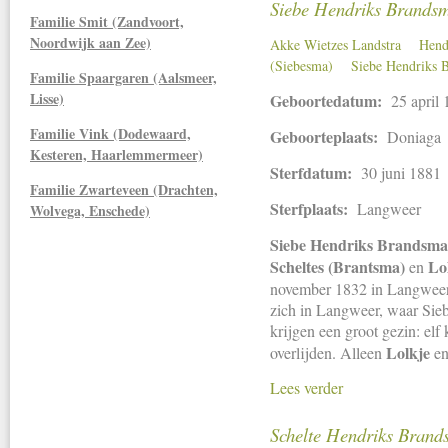
Siebe Hendriks Brandsm
Familie Smit (Zandvoort,
Noordwijk aan Zee)
Akke Wietzes Landstra
Hend
(Siebesma)
Siebe Hendriks 
Familie Spaargaren (Aalsmeer,
Lisse)
Geboortedatum:
25 april
Familie Vink (Dodewaard,
Geboorteplaats:
Doniaga
Kesteren, Haarlemmermeer)
Sterfdatum:
30 juni 1881
Familie Zwarteveen (Drachten,
Sterfplaats:
Langweer
Wolvega, Enschede)
Siebe Hendriks Brandsm
Scheltes (Brantsma)
Lo
en
november 1832 in Langwee
zich in Langweer, waar Sieb
krijgen een groot gezin: elf
Lolkje
overlijden. Alleen
e
Lees verder
Schelte Hendriks Brand