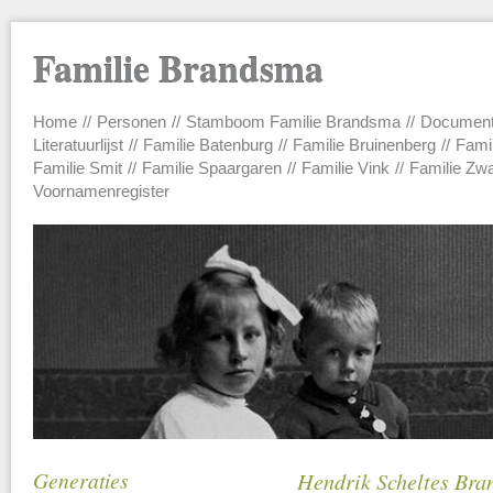
Familie Brandsma
Home
Personen
Stamboom Familie Brandsma
Documen
Main menu
Literatuurlijst
Familie Batenburg
Familie Bruinenberg
Fami
Familie Smit
Familie Spaargaren
Familie Vink
Familie Zw
Voornamenregister
Generaties
Hendrik Scheltes Bra