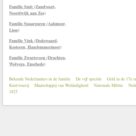
Familie Smit (Zandvoort,
Noordwijk aan Zee)
Familie Spaargaren (Aalsmeer,
Lisse)
Familie Vink (Dodewaard,
Kesteren, Haarlemmermeer)
Familie Zwarteveen (Drachten,
Wolvega, Enschede)
Bekende Nederlanders in de familie
De vijf speciën
Geld in de 17e 
Secondary menu
Kustvisserij
Maatschappij van Weldadigheid
Nationale Militie
Nede
1825