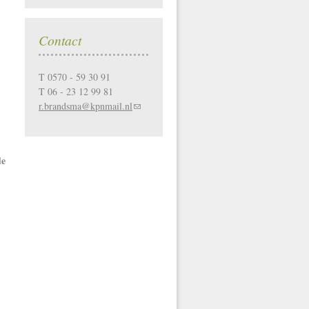
Contact
T 0570 - 59 30 91
T 06 - 23 12 99 81
r.brandsma@kpnmail.nl
de