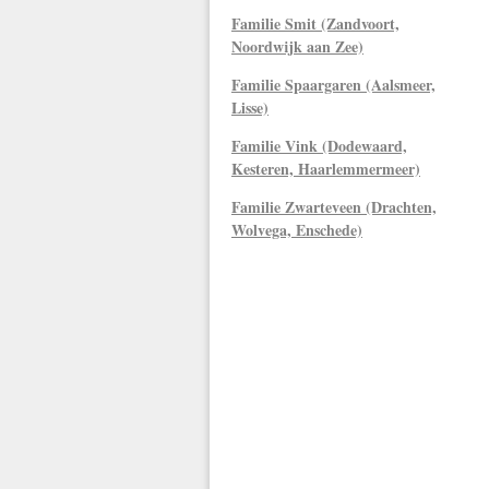
Familie Smit (Zandvoort,
Noordwijk aan Zee)
Familie Spaargaren (Aalsmeer,
Lisse)
Familie Vink (Dodewaard,
Kesteren, Haarlemmermeer)
Familie Zwarteveen (Drachten,
Wolvega, Enschede)