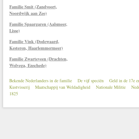
Familie Smit (Zandvoort,
Noordwijk aan Zee)
Familie Spaargaren (Aalsmeer,
Lisse)
Familie Vink (Dodewaard,
Kesteren, Haarlemmermeer)
Familie Zwarteveen (Drachten,
Wolvega, Enschede)
Bekende Nederlanders in de familie
De vijf speciën
Geld in de 17e 
Secondary menu
Kustvisserij
Maatschappij van Weldadigheid
Nationale Militie
Nede
1825