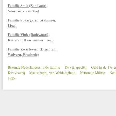
Familie Smit (Zandvoort,
Noordwijk aan Zee)
Familie Spaargaren (Aalsmeer,
Lisse)
Familie Vink (Dodewaard,
Kesteren, Haarlemmermeer)
Familie Zwarteveen (Drachten,
Wolvega, Enschede)
Bekende Nederlanders in de familie
De vijf speciën
Geld in de 17e 
Secondary menu
Kustvisserij
Maatschappij van Weldadigheid
Nationale Militie
Nede
1825