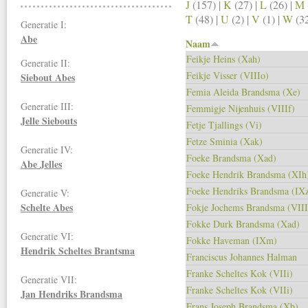
J
(157)
|
K
(27)
|
L
(26)
|
M
T
(48)
|
U
(2)
|
V
(1)
|
W
(3
Generatie I:
Abe
Naam
Feikje Heins (Xah)
Generatie II:
Feikje Visser (VIIIo)
Siebout Abes
Femia Aleida Brandsma (Xe)
Generatie III:
Femmigje Nijenhuis (VIIIf)
Jelle Siebouts
Fetje Tjallings (Vi)
Fetze Sminia (Xak)
Generatie IV:
Foeke Brandsma (Xad)
Abe Jelles
Foeke Hendrik Brandsma (XIh
Foeke Hendriks Brandsma (IX
Generatie V:
Schelte Abes
Fokje Jochems Brandsma (VIII
Fokke Durk Brandsma (Xad)
Generatie VI:
Fokke Haveman (IXm)
Hendrik Scheltes Brantsma
Franciscus Johannes Halman
Franke Scheltes Kok (VIIi)
Generatie VII:
Franke Scheltes Kok (VIIi)
Jan Hendriks
Brandsma
Frans Joseph Brandsma (Xb)