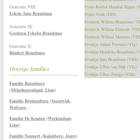
Generatie VIII:
Frans Roelof Hendrik Rigter (
Lykele Jans Brandsma
Frans Vonk (IXb)
Frederik Willem Brandsma (VI
Generatie IX:
Frederik Willem Elstrodt (VII
Gooitzen Lykeles Brandsma
Frederik Willem Marinus (VIII
Froukje Aukes Piersma (VIg)
Generatie X:
Froukje Hendriks Brandsma (V
Rindert Brandsma
Froukje Jans Brandsma (VIIIt)
Froukje Ulbes van Dijk (VIe)
Overige families
Froukje Ulbes Zwaga (VIIh)
Familie Batenburg
(Mijnsheerenland, Lisse)
Familie Bruinenberg (Steenwijk,
Wolvega)
Familie De Koning (Werkendam,
Lisse)
Familie Noppert (Kalenberg, Joure)