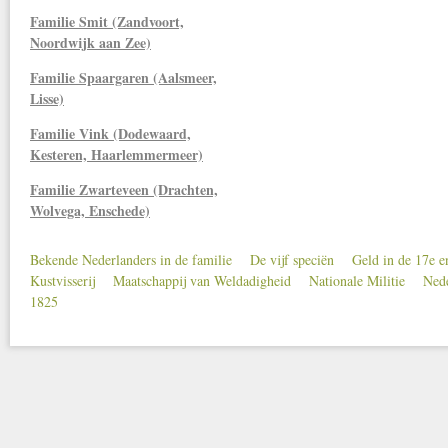
Familie Smit (Zandvoort,
Noordwijk aan Zee)
Familie Spaargaren (Aalsmeer,
Lisse)
Familie Vink (Dodewaard,
Kesteren, Haarlemmermeer)
Familie Zwarteveen (Drachten,
Wolvega, Enschede)
Bekende Nederlanders in de familie
De vijf speciën
Geld in de 17e 
Secondary menu
Kustvisserij
Maatschappij van Weldadigheid
Nationale Militie
Nede
1825