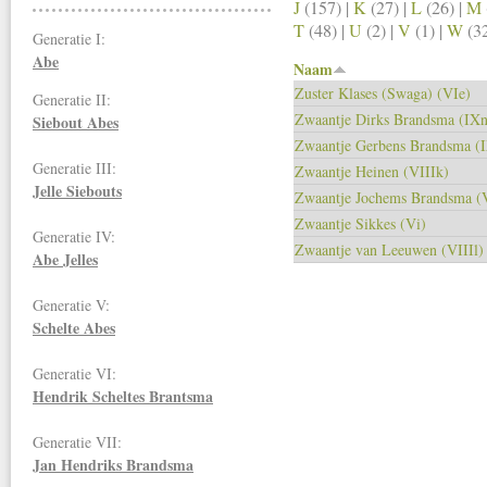
J
(157)
|
K
(27)
|
L
(26)
|
M
T
(48)
|
U
(2)
|
V
(1)
|
W
(3
Generatie I:
Abe
Naam
Zuster Klases (Swaga) (VIe)
Generatie II:
Zwaantje Dirks Brandsma (IXn
Siebout Abes
Zwaantje Gerbens Brandsma (
Generatie III:
Zwaantje Heinen (VIIIk)
Jelle Siebouts
Zwaantje Jochems Brandsma (
Zwaantje Sikkes (Vi)
Generatie IV:
Zwaantje van Leeuwen (VIIIl)
Abe Jelles
Generatie V:
Schelte Abes
Generatie VI:
Hendrik Scheltes Brantsma
Generatie VII:
Jan Hendriks
Brandsma