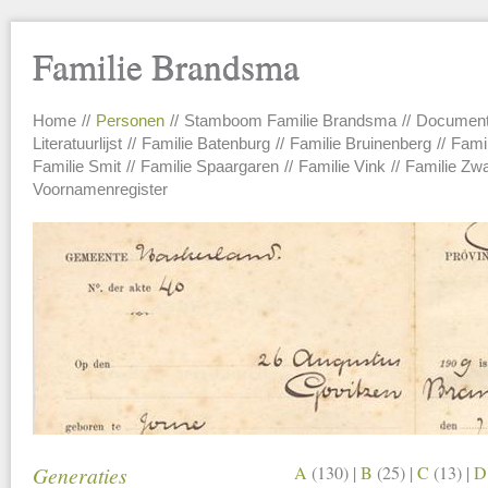
Familie Brandsma
Home
Personen
Stamboom Familie Brandsma
Documen
Main menu
Literatuurlijst
Familie Batenburg
Familie Bruinenberg
Fami
Familie Smit
Familie Spaargaren
Familie Vink
Familie Zw
Voornamenregister
Generaties
A
(130)
|
B
(25)
|
C
(13)
|
D